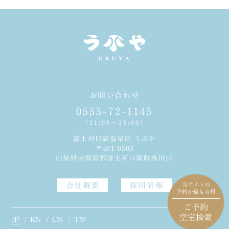
お問い合わせ
0555-72-1145
（11:00～18:00）
富士河口湖温泉郷 うぶや
〒401-0303
山梨県南都留郡富士河口湖町浅川10
会社概要
採用情報
当サイトの
予約が最もお得
ご予約
空室検索
JP
EN
CN
TW
©
UBUYA