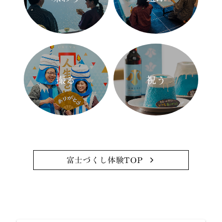
うぶやのお祝い
館内施設
富士づくし体験
温泉
お食事
撮る
祝う
お部屋
お知らせ
アクセス
Q&A
富士づくし体験TOP
採用情報
当サイトの予約が最もお得