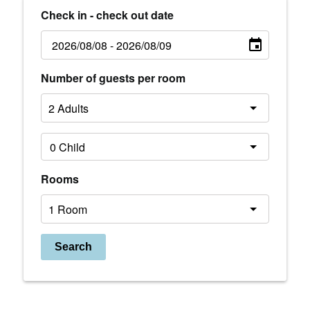
ご予約・空室検索
Check in - check out date
Number of guests per room
Rooms
Search