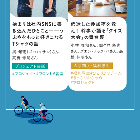
始まりは社内SNSに書
低迷した参加率を救
き込んだひとこと――う
え！ 幹事が語る「クイズ
ぶやをもっと好きになる
大会」の舞台裏
Tシャツの話
小林 雅和さん、加々見 駿也
さん、グエン・ノック・ハさん、高
呉 佩珊（ゴ・ハイサン）さん、
橋 伸明さん
高橋 伸明さん
人事制度・福利厚生
プロジェクト裏話
福利厚生
ひとりよりチーム
プロジェクト
フロント
客室
きっちりおちゃめ
プロジェクト