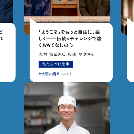
ビ
「ようこそ」をもっと自由に、楽
れ
しく──伝統×チャレンジで磨
くおもてなしの心
志村 和哉さん、杉浦 晶湖さん
私たちのお仕事
室
仕事内容
フロント