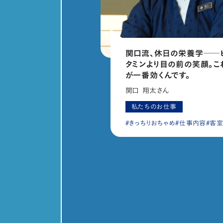
関口流、休日の栄養学──
タミンより目の前の笑顔。こ
が一番効くんです。
関口 翔太さん
私たちのお仕事
きっちりおちゃめ
仕事内容
客